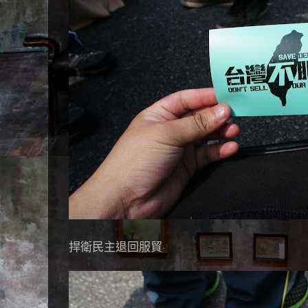
捍衛民主退回服貿