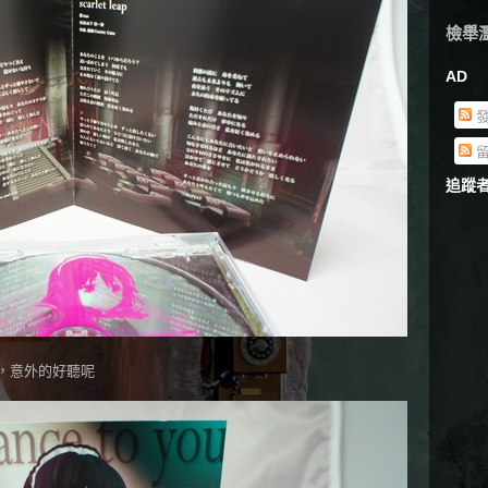
檢舉
AD
發
留
追蹤
，意外的好聽呢