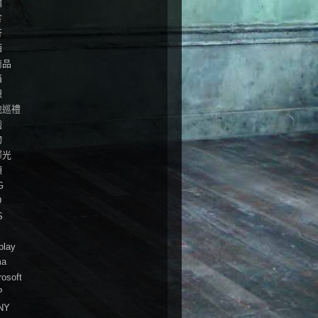
麵
食
行
酒
商品
箱
想
地巡禮
戲
物
澤光
頭
G
D
S
play
ma
rosoft
P
NY