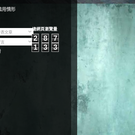
濫用情形
總網頁瀏覽量
表文章
2
8
7
言
1
3
3
者