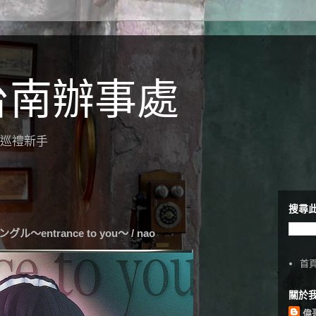
台南辦事處
聖地巡禮新手
搜尋
～entrance to you～ / nao
首
關於
偉