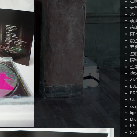
拉
美
旅
萌
萌
開
感
聖
遊
購
藍
鏡
AK
BJ
BR
CD
cos
fig
Mic
PS
SO