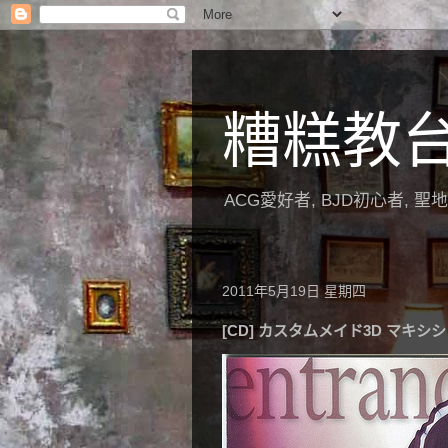
糟糕教
ACG愛好者, BJD初心者, 
2011年5月19日 星期四
[CD] カスタムメイド3D マキシシングル