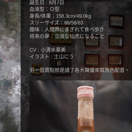
誕生日 : 8月7日
血液型：Ｏ型
身長/体重：158.3cm/49.0kg
スリーサイズ：86/58/83
趣味：人間界にまぎれて食べ歩き
将来の夢：立派な仙虎になること
CV : 小清水亜美
イラスト : 土山にう
另一個賣點就是請了各大聲優來幫角色配音。