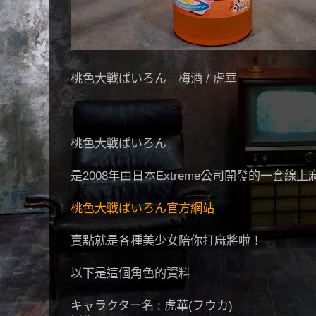
桃色大戦ぱいろん 梅酒 / 虎華
桃色大戦ぱいろん
是2008年由日本Extreme公司開發的一套線
桃色大戦ぱいろん官方網站
賣點就是各種美少女陪你打麻將啦！
以下是這個角色的資料
キャラクター名 : 虎華(フウカ)