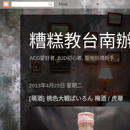
糟糕教台南
ACG愛好者, BJD初心者, 聖地巡禮新手
2013年4月23日 星期二
[萌酒] 桃色大戦ぱいろん 梅酒 / 虎華