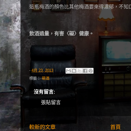
這瓶梅酒的顏色比其他梅酒要來得濃郁，不知
飲酒過量，有害〈礙〉健康。
-
4月 23, 2013
標籤：
萌酒
沒有留言:
張貼留言
較新的文章
首頁