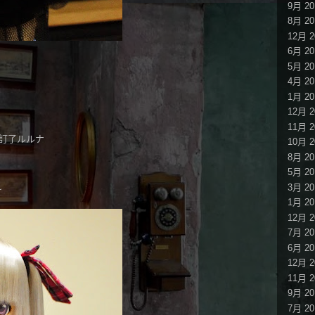
9月 20
8月 20
12月 2
6月 20
5月 20
4月 20
1月 20
12月 2
11月 2
候訂了ルルナ
10月 2
8月 20
5月 20
3月 20
~
1月 20
12月 2
7月 20
6月 20
12月 2
11月 2
9月 20
7月 20