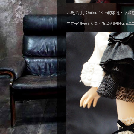
因為採用了Obitsu 48cm的素體，
主要差別是在大腿，所以衣服的size