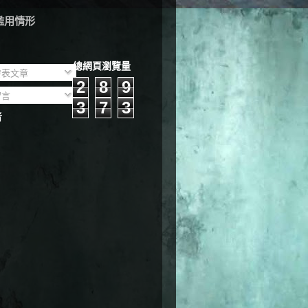
濫用情形
總網頁瀏覽量
表文章
2
8
9
言
3
7
3
者