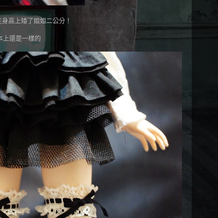
所以在身高上矮了姐姐二公分！
基本上還是一樣的