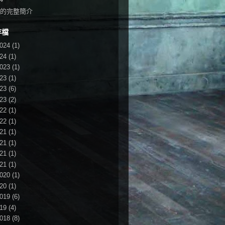
的完整簡介
存檔
024
(1)
24
(1)
023
(1)
23
(1)
23
(6)
23
(2)
22
(1)
22
(1)
21
(1)
21
(1)
21
(1)
21
(1)
020
(1)
20
(1)
019
(6)
19
(4)
018
(8)