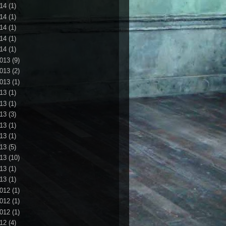
14
(1)
14
(1)
14
(1)
14
(1)
14
(1)
013
(9)
013
(2)
013
(1)
13
(1)
13
(1)
13
(3)
13
(1)
13
(1)
13
(5)
13
(10)
13
(1)
13
(1)
012
(1)
012
(1)
012
(1)
12
(4)