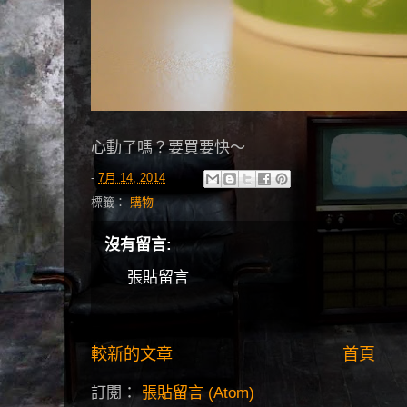
心動了嗎？要買要快～
-
7月 14, 2014
標籤：
購物
沒有留言:
張貼留言
較新的文章
首頁
訂閱：
張貼留言 (Atom)