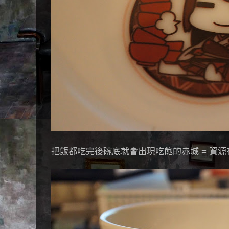
把飯都吃完後碗底就會出現吃飽的赤城 = 資源