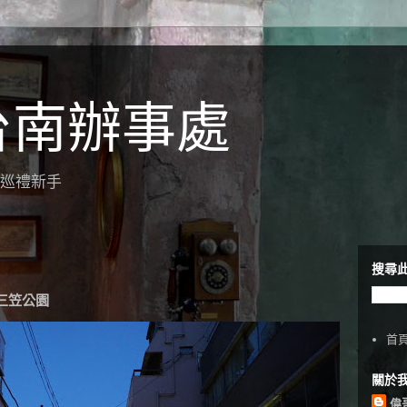
台南辦事處
聖地巡禮新手
搜尋
入 三笠公園
首
關於
偉