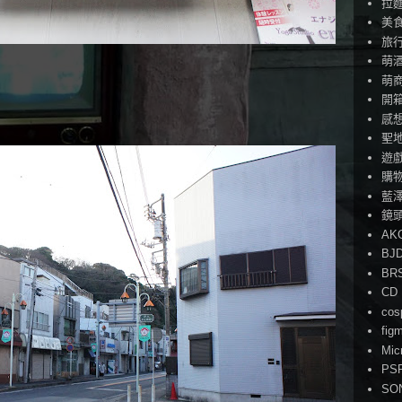
拉
美
旅
萌
萌
開
感
聖
遊
購
藍
鏡
AK
BJ
BR
CD
cos
fig
Mic
PS
SO