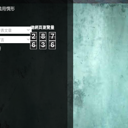
濫用情形
總網頁瀏覽量
表文章
2
8
7
言
6
3
6
者