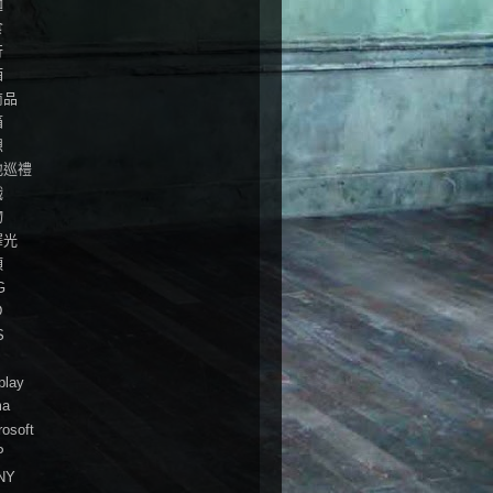
麵
食
行
酒
商品
箱
想
地巡禮
戲
物
澤光
頭
G
D
S
play
ma
rosoft
P
NY