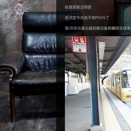
秋葉原駅沒得買
就決定今天就不用PASS了
搭JR京浜東北線到橫浜後再轉搭京成本