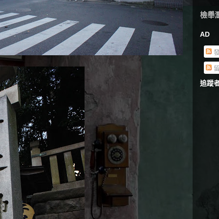
檢舉
AD
發
留
追蹤