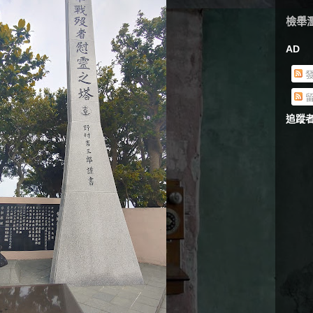
檢舉
AD
發
留
追蹤