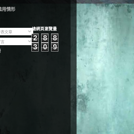
濫用情形
總網頁瀏覽量
表文章
2
8
8
言
3
0
9
者