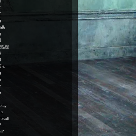
麵
食
行
酒
商品
箱
想
地巡禮
戲
物
澤光
頭
G
D
S
play
ma
rosoft
P
NY