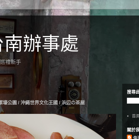
台南辦事處
聖地巡禮新手
搜尋
 海軍壕公園 / 沖繩世界文化王國 / 浜辺の茶屋
首
關於
偉