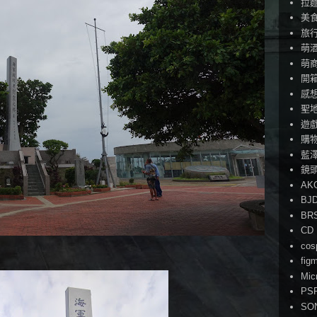
拉
美
旅
萌
萌
開
感
聖
遊
購
藍
鏡
AK
BJ
BR
CD
cos
fig
Mic
PS
SO