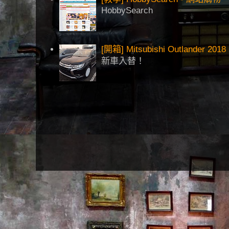
HobbySearch
[開箱] Mitsubishi Outlander 2018
新車入替！