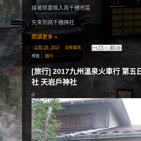
接著就要進入高千穗市區
先來到高千穗神社
閱讀更多 »
-
12月 28, 2017
沒有留言:
標籤：
旅行
[旅行] 2017九州溫泉火車行 第
社 天岩戶神社
d