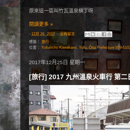
原來這一區叫竹瓦溫泉橫丁呀
閱讀更多 »
-
12月 26, 2017
沒有留言:
標籤：
旅行
位置：
Yufuincho Kawakami, Yufu, Ōita Prefecture 879-5
2017年12月25日 星期一
[旅行] 2017 九州溫泉火車行 第