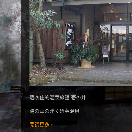
這次住的溫泉旅館 壱の井
湯の華の浮く硫黄温泉
閱讀更多 »