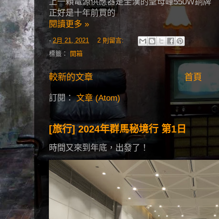
上一顆電源供應器是全漢的聖母峰550W銅牌
正好是十年前買的
閱讀更多 »
-
2月 21, 2021
2 則留言:
標籤：
開箱
較新的文章
首頁
訂閱：
文章 (Atom)
[旅行] 2024年群馬秘境行 第1日
時間又來到年底，出發了！