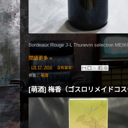
Bordeaux Rouge J-L Thunevin selection MEIK
閱讀更多 »
-
1月 17, 2016
沒有留言:
標籤：
萌酒
[萌酒] 梅香（ゴスロリメイドコ