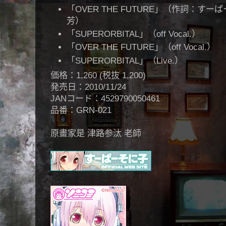
「OVER THE FUTURE」（作詞：す
芳）
「SUPERORBITAL」（off Vocal.）
「OVER THE FUTURE」（off Vocal.）
「SUPERORBITAL」（Live.）
価格：1,260 (税抜 1,200)
発売日：2010/11/24
JANコード：4529790050461
品番：GRN-021
原畫家是 津路参汰 老師