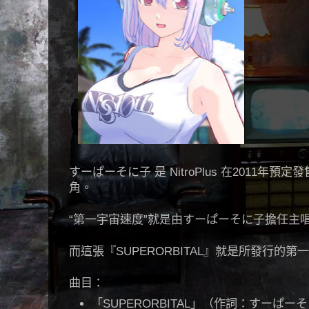
すーぱーそに子 是 NitroPlus 在2011
角。
“第一宇宙速度”就是由すーぱーそに子擔任主
而這張『SUPERORBITAL』就是所發行的第
曲目：
「SUPERORBITAL」（作詞：すーぱ