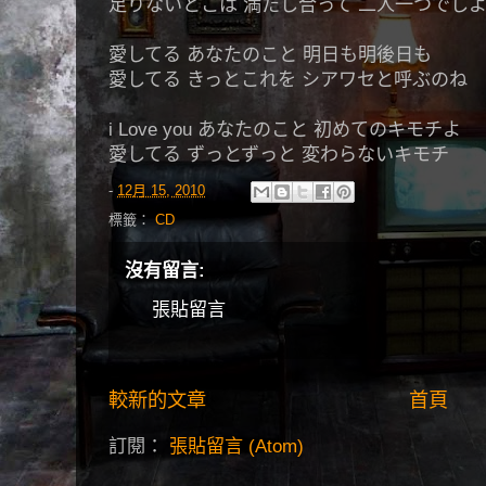
足りないとこは 満たし合って 二人一つでしよ
愛してる あなたのこと 明日も明後日も
愛してる きっとこれを シアワセと呼ぶのね
i Love you あなたのこと 初めてのキモチよ
愛してる ずっとずっと 変わらないキモチ
-
12月 15, 2010
標籤：
CD
沒有留言:
張貼留言
較新的文章
首頁
訂閱：
張貼留言 (Atom)