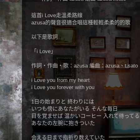
這首i Love走溫柔路線
azusa的聲音很適合唱這種輕輕柔柔的的歌
以下是歌詞
「i Love」
作詞・作曲‧歌：azusa 編曲：azusa、t.sato
i Love you from my heart
i Love you forever with you
1日の始まりと 終わりには
いつも傍にあなたがいる そんな毎日
目を覚ませば 温かいコーヒー 入れて待ってる
あなたの左腕に抱きついた
会える日まで指折り数えていた