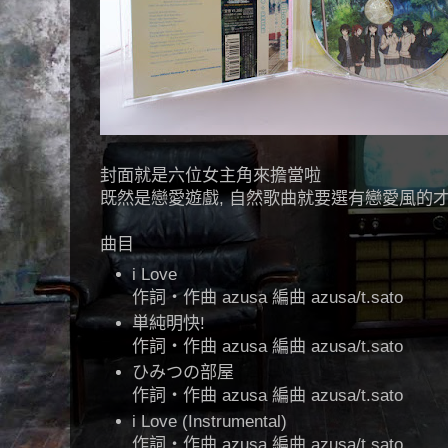
封面就是六位女主角來擔當啦
既然是戀愛遊戲, 自然歌曲就要選有戀愛風的
曲目
i Love
作詞・作曲 azusa 編曲 azusa/t.sato
単純明快!
作詞・作曲 azusa 編曲 azusa/t.sato
ひみつの部屋
作詞・作曲 azusa 編曲 azusa/t.sato
i Love (Instrumental)
作詞・作曲 azusa 編曲 azusa/t.sato