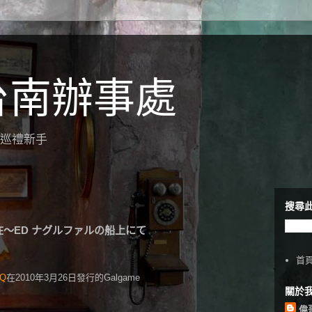
台南辦事處
聖地巡禮新手
搜尋
在～ED ナグルファルの船上にて
首
Q
在2010年3月26日發行的Galgame
關於
偉