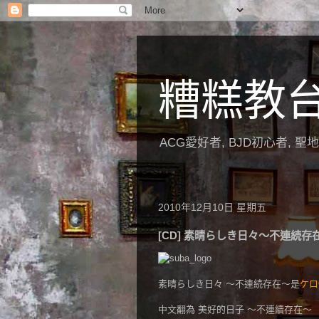
糟糕教
ACG愛好者, BJD初心者, 
2010年12月10日 星期五
[CD] 素晴らしき日々～不連続存
素晴らしき日々 ～不連続存在～是
ケロ
中文翻為 美好的日子 ～不連續存在～