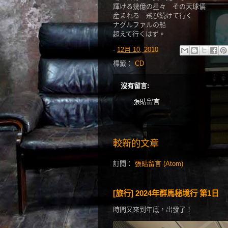
輝ける幾億の星々 その天球儀
産まれる 飛び続けて行く
ナグルファルの船
超えて行くはず。
-
12月 10, 2010
標籤：
CD
沒有留言:
張貼留言
較新的文章
訂閱：
張貼留言 (Atom)
[旅行] 2024年群馬秘境行 第1日
時間又來到年底，出發了！