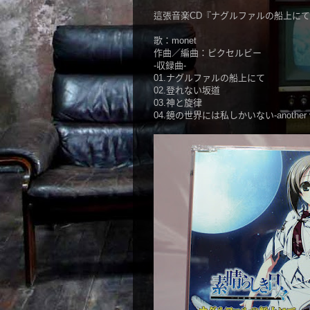
這張音楽CD『ナグルファルの船上にて
歌：monet
作曲／編曲：ピクセルビー
-収録曲-
01.ナグルファルの船上にて
02.登れない坂道
03.神と旋律
04.鏡の世界には私しかいない-another ve