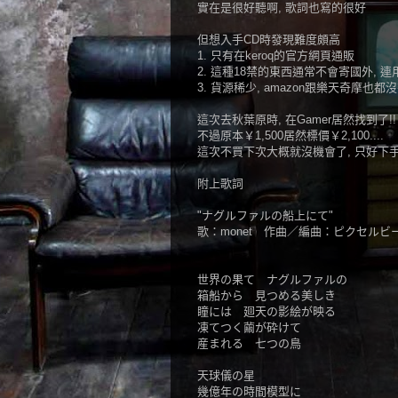
實在是很好聽啊, 歌詞也寫的很好
但想入手CD時發現難度頗高
1. 只有在keroq的官方網頁通販
2. 這種18禁的東西通常不會寄國外, 
3. 貨源稀少, amazon跟樂天奇摩也
這次去秋葉原時, 在Gamer居然找到了!!
不過原本￥1,500居然標價￥2,100....
這次不買下次大概就沒機會了, 只好下手!
附上歌詞
"ナグルファルの船上にて"
歌：monet 作曲／編曲：ピクセルビ
世界の果て ナグルファルの
箱船から 見つめる美しき
瞳には 廻天の影絵が映る
凍てつく繭が砕けて
産まれる 七つの鳥
天球儀の星
幾億年の時間模型に