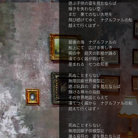
遊ぶ子供の姿を見たならば
輝きを失わない空
まだ 果てのない大地を
飛び続けてゆく ナグルファルの船
越えて行くはず。
最後の海 ナグルファルの
船上にて 広げる美しき
腕の中 廻天の影絵が踊る
凍てつく繭が砕けて
産まれる 七つの知恵
死ぬことすらない
無限回廊世界模型に
遊ぶ玩具の 姿を見たならば
輝ける神々の指紋
その世界地図とらえて
凍てつく繭から ナグルファルの船
超えて行くはず。
死ぬことすらない
無限回廊子供模型に
踊る音符の 姿を見たならば