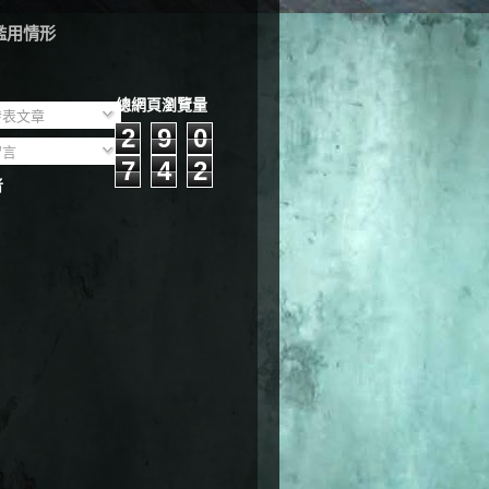
濫用情形
總網頁瀏覽量
表文章
2
9
0
言
7
4
2
者