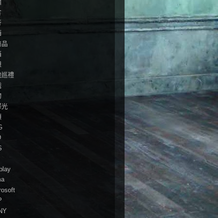
麵
食
行
酒
商品
箱
想
地巡禮
戲
物
澤光
頭
G
D
S
play
ma
rosoft
P
NY