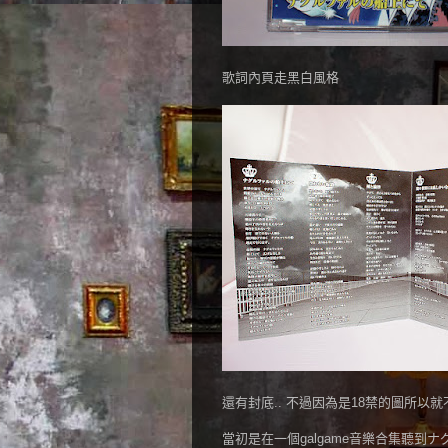
歌詞內頁走黑白風格
還有封底.. 不過因為是18禁的圖所以就
當初是在一個galgame音樂合集聽到