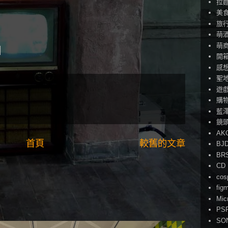
拉
美
旅
萌
萌
開
感
聖
遊
購
藍
鏡
AK
首頁
較舊的文章
BJ
BR
CD
cos
fig
Mic
PS
SO