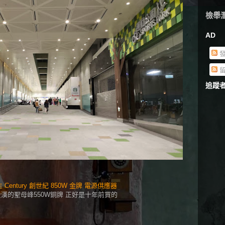
檢舉
AD
發
留
追蹤
主 Century 創世紀 850W 金牌 電源供應器
漢的聖母峰550W銅牌 正好是十年前買的