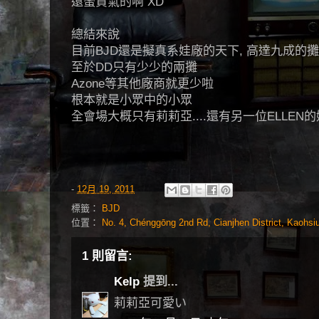
還蠻貴氣的啊 XD
總結來說
目前BJD還是擬真系娃廠的天下, 高達九成的
至於DD只有少少的兩攤
Azone等其他廠商就更少啦
根本就是小眾中的小眾
全會場大概只有莉莉亞....還有另一位ELLEN
-
12月 19, 2011
標籤：
BJD
位置：
No. 4, Chénggōng 2nd Rd, Cianjhen District, Kaohsi
1 則留言:
Kelp
提到...
莉莉亞可愛い