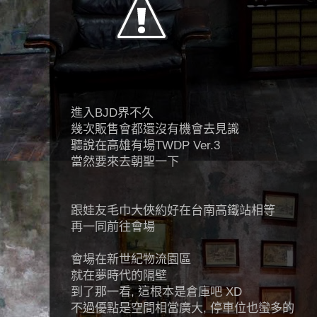
進入BJD界不久
幾次販售會都還沒有機會去見識
聽說在高雄有場TWDP Ver.3
當然要來去朝聖一下
跟娃友毛巾大俠約好在台南高鐵站相等
再一同前往會場
會場在新世紀物流園區
就在夢時代的隔壁
到了那一看, 這根本是倉庫吧 XD
不過優點是空間相當廣大, 停車位也蠻多的