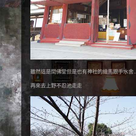
雖然這是間佛堂但是也有神社的繪馬跟手水舍..
再來去上野不忍池走走