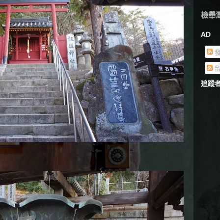
檢舉
AD
發
留
追蹤