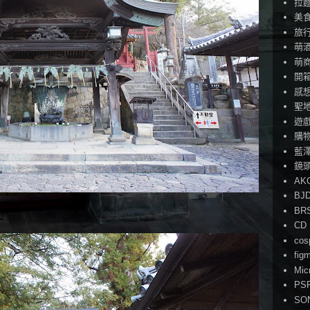
拉
美
旅
萌
萌
開
感
聖
遊
購
藍
鏡
AK
BJ
BR
CD
cos
fig
Mic
PS
SO