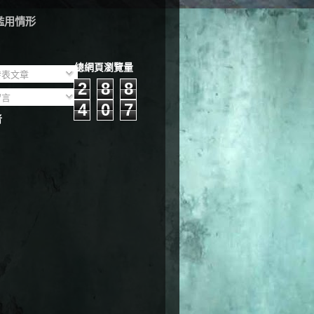
濫用情形
總網頁瀏覽量
表文章
2
8
8
言
4
0
7
者