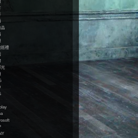
麵
食
行
酒
商品
箱
想
地巡禮
戲
物
澤光
頭
G
D
S
play
ma
rosoft
P
NY