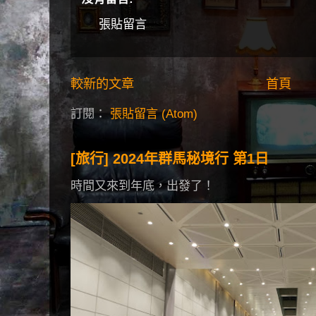
張貼留言
較新的文章
首頁
訂閱：
張貼留言 (Atom)
[旅行] 2024年群馬秘境行 第1日
時間又來到年底，出發了！