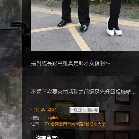
這對艦長跟高雄真是郎才女貌啊～
不過下次要來拍活動之前還是先升級相機吧...
-
4月 20, 2014
標籤：
cosplay
位置：
701台灣台南市大學路1號成功大學
沒有留言: