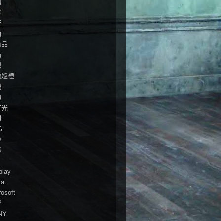
麵
食
行
酒
商品
箱
想
地巡禮
戲
物
澤光
頭
G
D
S
play
ma
rosoft
P
NY