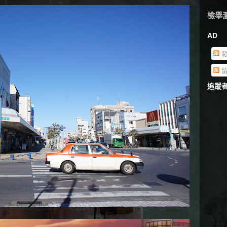
檢舉
AD
發
留
追蹤