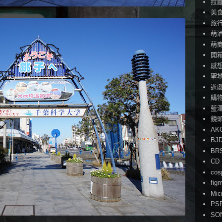
拉
美
旅
萌
萌
開
感
聖
遊
購
藍
鏡
AK
BJ
BR
CD
cos
fig
Mic
PS
SO