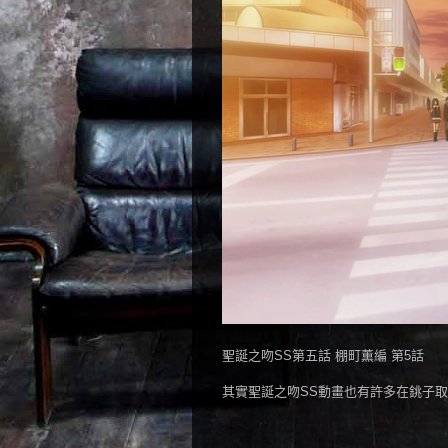
聖誕之吻SS第五話 棚町薫編 第5話
其實聖誕之吻SS動畫也有許多在銚子