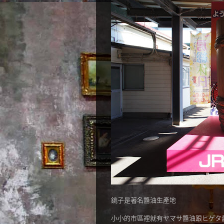
銚子是著名醬油生產地
小小的市區裡就有ヤマサ醬油跟ヒゲタ