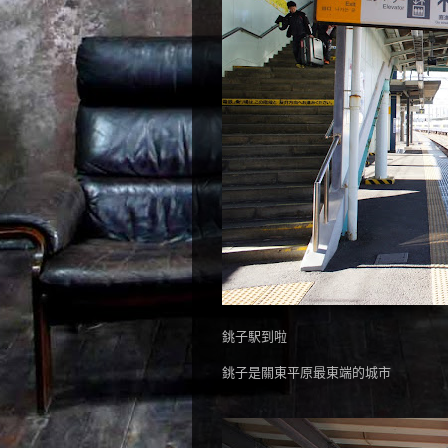
銚子駅到啦
銚子是關東平原最東端的城市