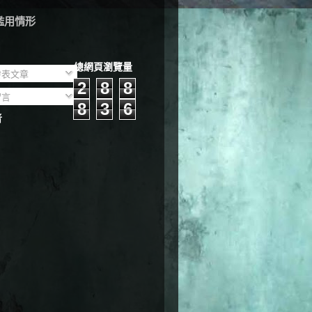
濫用情形
總網頁瀏覽量
表文章
2
8
8
言
8
3
6
者