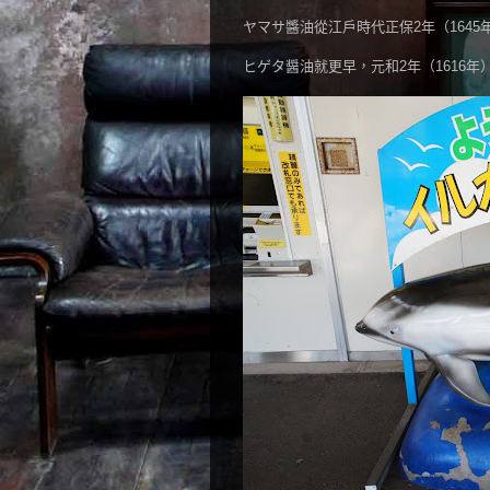
ヤマサ醬油從江戶時代正保2年（164
ヒゲタ醤油就更早，元和2年（1616年