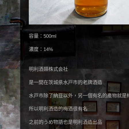
容量：500ml
濃度：14%
明利酒類株式会社
是一間在茨城県水戸市的老牌酒造
水戸市除了納豆以外，另一個有名的產物就是
所以明利酒造的梅酒很有名
之前的うめ物語也是明利酒造出品