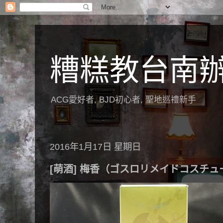
糟糕教台南
ACG愛好者, BJD初心者, 聖地巡禮新手
2016年1月17日 星期日
[萌酒] 梅香（ゴスロリメイドコスチュ