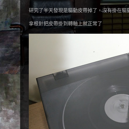
研究了半天發現是驅動皮帶掉了，沒有掛在驅
拿根針把皮帶掛到轉軸上就正常了