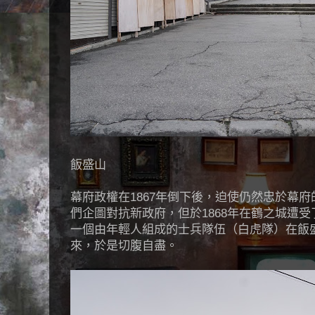
飯盛山
幕府政權在1867年倒下後，迫使仍然忠於幕
們企圖對抗新政府，但於1868年在鶴之城遭
一個由年輕人組成的士兵隊伍（白虎隊）在飯
來，於是切腹自盡。